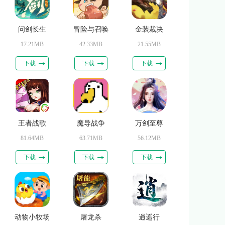
问剑长生
冒险与召唤
金装裁决
17.21MB
42.33MB
21.55MB
下载
下载
下载
王者战歌
魔导战争
万剑至尊
81.64MB
63.71MB
56.12MB
下载
下载
下载
动物小牧场
屠龙杀
逍遥行