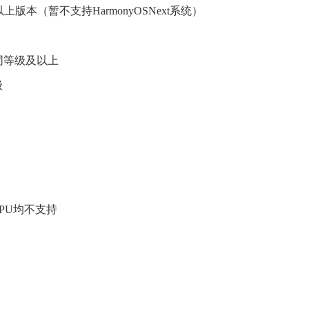
0.0及以上版本（暂不支持HarmonyOSNext系统）
0S同等级及以上
级
架构GPU均不支持