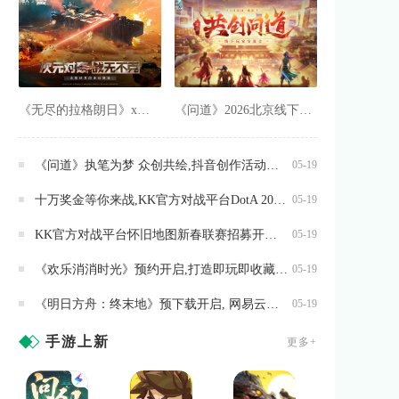
《无尽的拉格朗日》x《坦克世界闪击战》联动全开,3款舰船礼装免费送
《问道》2026北京线下玩家交流会报名最后一天
《问道》执笔为梦 众创共绘,抖音创作活动开启
05-19
十万奖金等你来战,KK官方对战平台DotA 2026春季联赛开启
05-19
KK官方对战平台怀旧地图新春联赛招募开启,海量赞助等你来报名
05-19
《欢乐消消时光》预约开启,打造即玩即收藏的“多海岛旅行纪录片”
05-19
《明日方舟：终末地》预下载开启, 网易云游戏免下载不占内存
05-19
手游上新
更多+