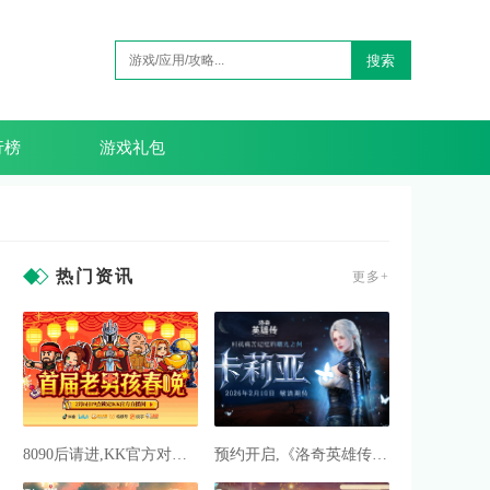
搜索
行榜
游戏礼包
热门资讯
更多+
8090后请进,KK官方对战平台邀请全国2.3亿老男孩一起看春晚
预约开启,《洛奇英雄传》新角色卡莉亚2月10日正式登场