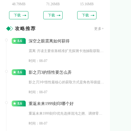
48.79MB
71.26MB
15.16MB
下载
下载
下载
攻略推荐
更多+
8.6
深空之眼震离如何获得
震离·月读主要依靠精准扩充探测卡池抽取获取，同时能够在常
时间：08-07
8.6
影之刃3的悟性要怎么弄
影之刃3中悟性最核心的获取方式是角色等级提升，每提升一级
时间：08-07
8.6
重返未来1999刻印哪个好
重返未来1999刻印优先选择混沌之拥、调律零、逆位之裁三
时间：08-07