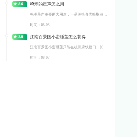
8.6
鸣潮的星声怎么用
鸣潮星声主要两大用途，一是兑换各类唤取波纹参与角色与武器
时间：08-08
8.6
江南百景图小蛮睡莲怎么获得
江南百景图小蛮睡莲只能在杭州府钱塘门、长恨歌两大探险地图
时间：08-07