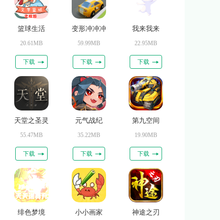
篮球生活
变形冲冲冲
我来我来
20.61MB
59.99MB
22.95MB
下载
下载
下载
天堂之圣灵
元气战纪
第九空间
55.47MB
35.22MB
19.90MB
下载
下载
下载
绯色梦境
小小画家
神途之刃