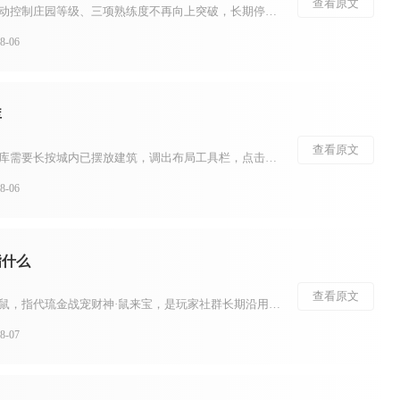
查看原文
明日之后卡级号指幸存者主动控制庄园等级、三项熟练度不再向上突破，长期停留在指定等级区间培养战力的特殊账号。这类账号核心思路是避开不断升级带来的养成内卷，在固定等级分段持续完善装备、配件、图谱与进阶属性，依托游戏分段匹配机制，在同等级玩法中建立战力优势...
-06
库
查看原文
江南百景图中，建筑存入仓库需要长按城内已摆放建筑，调出布局工具栏，点击存放图标收纳至营造界面的“已存”栏目，农林产出资源则会自动存入对应城市实体仓库，两类存储相互独立，不能混用。不少玩家容易混淆两种仓库的功能，导致收纳失败，想要顺利完成存放操作，首先...
-06
指什么
查看原文
少年三国志圈子内提到的老鼠，指代琉金战宠财神·鼠来宝，是玩家社群长期沿用的简化俗称，很多交流场景会直接省略全名，只用老鼠代称这只战宠。不少新手看到社群讨论阵容搭配、宠物比拼时经常出现这个词，容易误以为是玩家玩法黑话或者其他武将，理清这个简称之后，就能...
-07