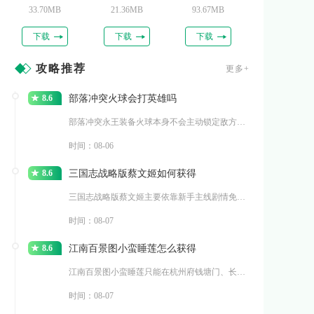
33.70MB
21.36MB
93.67MB
下载
下载
下载
攻略推荐
更多+
8.6
部落冲突火球会打英雄吗
部落冲突永王装备火球本身不会主动锁定敌方英雄，但火球爆炸
时间：08-06
8.6
三国志战略版蔡文姬如何获得
三国志战略版蔡文姬主要依靠新手主线剧情免费领取、全赛季名
时间：08-07
8.6
江南百景图小蛮睡莲怎么获得
江南百景图小蛮睡莲只能在杭州府钱塘门、长恨歌两大探险地图
时间：08-07