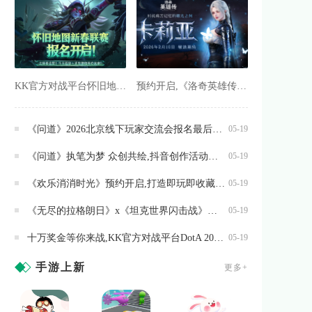
KK官方对战平台怀旧地图新春联赛招募开启,海量赞助等你来报名
预约开启,《洛奇英雄传》新角色卡莉亚2月10日正式登场
《问道》2026北京线下玩家交流会报名最后一天
05-19
《问道》执笔为梦 众创共绘,抖音创作活动开启
05-19
《欢乐消消时光》预约开启,打造即玩即收藏的“多海岛旅行纪录片”
05-19
《无尽的拉格朗日》x《坦克世界闪击战》联动全开,3款舰船礼装免费送
05-19
十万奖金等你来战,KK官方对战平台DotA 2026春季联赛开启
05-19
手游上新
更多+