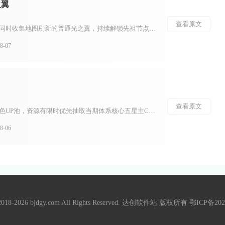
之翼
查看原文
想要拥有更多光之翼，需要同时收集地图刷新的普通光之翼，持续解锁先祖节点获取永久光之翼，兼顾收集路线规划与光之翼防护，两种光翼叠加才能不断提升翅膀等级。光之翼分为普通光之翼与永久光之翼，普通光之翼就是地图各处的小金人，拾取后增加当前翅膀数量，但献祭重生...
-07
查看原文
浮金波纹仅用于当期限定角色UP池，资源有限时优先抽取当期体系核心五星主C，复刻辅助角色仅在队伍存在明显短板时投入，四星角色无需消耗浮金波纹刻意抽取，依靠卡池附赠产出即可补齐。浮金波纹无法用于武器池、常驻角色池，抽卡计数独立不互通，分散投入会拉长成型周...
-06
 2018-2026 bjdgy.com All Rights Reserved. 达创软件站 版权所有
鄂ICP备202