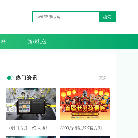
搜索
行榜
游戏礼包
热门资讯
更多+
《明日方舟：终末地》预下载开启, 网易云游戏免下载不占内存
8090后请进,KK官方对战平台邀请全国2.3亿老男孩一起看春晚