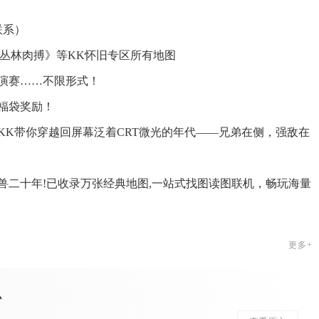
联系）
怖丛林肉搏》等KK怀旧专区所有地图
演赛……不限形式！
福袋奖励！
KK带你穿越回屏幕泛着CRT微光的年代——兄弟在侧，强敌在
！
魔兽二十年!已收录万张经典地图,一站式找图读图联机，畅玩海量
更多+
么