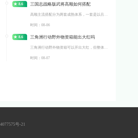
8.6
三国志战略版武将高顺如何搭配
高顺主流搭配分为两套成熟体系，一套是以吕布、张辽组建的群
时间：08-06
8.6
三角洲行动野外物资箱能出大红吗
三角洲行动野外物资箱可以开出大红，但整体出货概率偏低，不
时间：08-07
4077575号-21