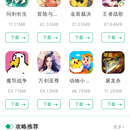
问剑长生
冒险与召唤
金装裁决
王者战歌
17.21MB
42.33MB
21.55MB
81.64MB
下载
下载
下载
下载
魔导战争
万剑至尊
动物小牧场
屠龙杀
63.71MB
56.12MB
48.79MB
71.26MB
下载
下载
下载
下载
攻略推荐
更多+