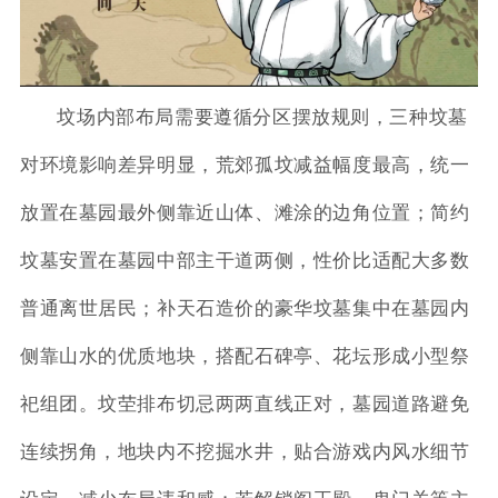
坟场内部布局需要遵循分区摆放规则，三种坟墓
对环境影响差异明显，荒郊孤坟减益幅度最高，统一
放置在墓园最外侧靠近山体、滩涂的边角位置；简约
坟墓安置在墓园中部主干道两侧，性价比适配大多数
普通离世居民；补天石造价的豪华坟墓集中在墓园内
侧靠山水的优质地块，搭配石碑亭、花坛形成小型祭
祀组团。坟茔排布切忌两两直线正对，墓园道路避免
连续拐角，地块内不挖掘水井，贴合游戏内风水细节