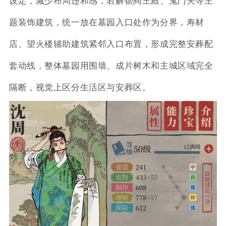
设定，减少布局违和感；若解锁阎王殿、鬼门关等主
题装饰建筑，统一放在墓园入口处作为分界，寿材
店、望火楼辅助建筑紧邻入口布置，形成完整安葬配
套动线，整体墓园用围墙、成片树木和主城区域完全
隔断，视觉上区分生活区与安葬区。