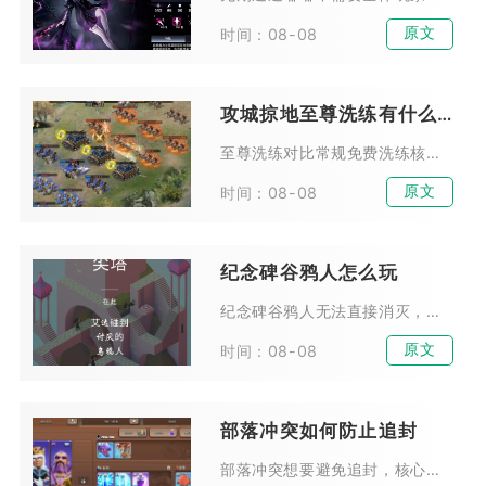
原文
时间：08-08
攻城掠地至尊洗练有什么区别
至尊洗练对比常规免费洗练核心区别集中在资源消耗、属性升级概率、高阶装备适配、洗练点数收益四大维度，前者是突破装备满级瓶颈、打造真套装与极套装的核心手段，后者仅适合前期铺垫...
原文
时间：08-08
纪念碑谷鸦人怎么玩
纪念碑谷鸦人无法直接消灭，游玩核心思路分为两类，前期依靠时机预判与机关调整规避阻拦，中后期借助场景结构引导鸦人踩踏压力机关解锁通路。鸦人不会主动追击目标，只会持续在预设路...
原文
时间：08-08
部落冲突如何防止追封
部落冲突想要避免追封，核心在于彻底切断账号所有违规痕迹，同时用长期稳定的真人游戏行为消除风控标记，追封大多是官方后台批量复核历史行为、设备记录、IP关联信息触发，并非仅观...