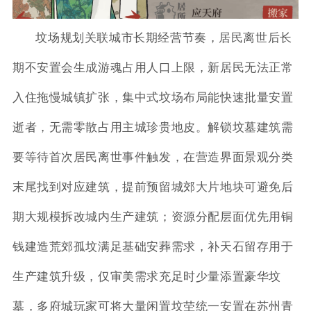
坟场规划关联城市长期经营节奏，居民离世后长
期不安置会生成游魂占用人口上限，新居民无法正常
入住拖慢城镇扩张，集中式坟场布局能快速批量安置
逝者，无需零散占用主城珍贵地皮。解锁坟墓建筑需
要等待首次居民离世事件触发，在营造界面景观分类
末尾找到对应建筑，提前预留城郊大片地块可避免后
期大规模拆改城内生产建筑；资源分配层面优先用铜
钱建造荒郊孤坟满足基础安葬需求，补天石留存用于
生产建筑升级，仅审美需求充足时少量添置豪华坟
墓，多府城玩家可将大量闲置坟茔统一安置在苏州青