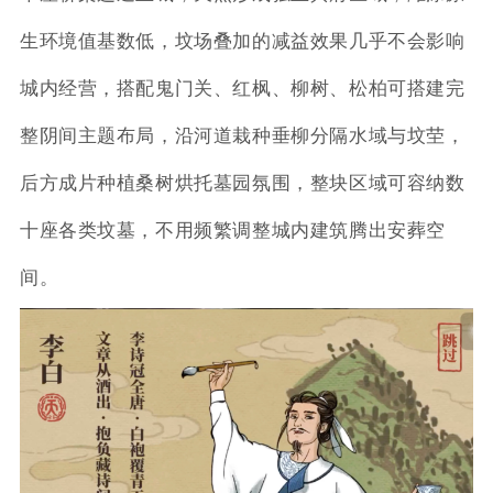
生环境值基数低，坟场叠加的减益效果几乎不会影响
城内经营，搭配鬼门关、红枫、柳树、松柏可搭建完
整阴间主题布局，沿河道栽种垂柳分隔水域与坟茔，
后方成片种植桑树烘托墓园氛围，整块区域可容纳数
十座各类坟墓，不用频繁调整城内建筑腾出安葬空
间。