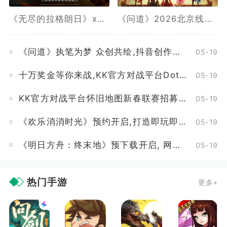
《无尽的拉格朗日》x《坦克世界闪击战》联动全开,3款舰船礼装免费送
《问道》2026北京线下玩家交流会报名最后一天
《问道》执笔为梦 众创共绘,抖音创作活动开启
05-19
十万奖金等你来战,KK官方对战平台DotA 2026春季联赛开启
05-19
KK官方对战平台怀旧地图新春联赛招募开启,海量赞助等你来报名
05-19
《欢乐消消时光》预约开启,打造即玩即收藏的“多海岛旅行纪录片”
05-19
《明日方舟：终末地》预下载开启, 网易云游戏免下载不占内存
05-19
热门手游
更多+