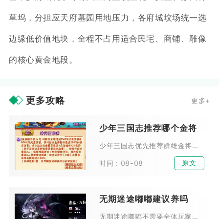
草坞，分担应天府墓园用地压力，各府城坟场统一选
边缘低价值地块，全程不占用适合民宅、商铺、雕像
的核心黄金地段。
更多攻略
更多+
少年三国志推荐哪个金将
少年三国志优先推荐群雄金将吕布作为首个培养金将，兼顾推图、叛军BOSS、竞技场多种场景，适配微氪、零氪与中氪玩家，泛用性远超其余阵营金将。吕布拥有高额暴击加成与独特回怒机...
原文
时间：08-08
无期迷途嘟嘟建议养吗
无期迷途嘟嘟不需要全体玩家优先培养，拥有麦昆完整体系的玩家可以适度投入资源，普通新手、缺少召唤体系的玩家不建议耗费资源培养。嘟嘟属于体系限定型危级辅助，泛用性偏低，核心价...