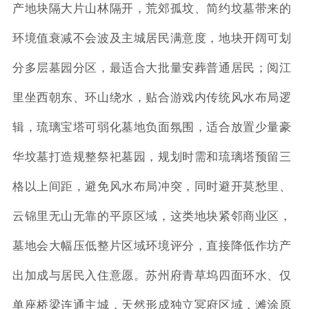
产地块隔大片山林隔开，荒郊孤坟、简约坟墓带来的
环境值衰减不会波及主城居民满意度，地块开阔可划
分多层墓园分区，最适合大批量安葬普通居民；阅江
里坐西朝东、环山绕水，贴合游戏内传统风水布局逻
辑，琉璃宝塔可弱化墓地负面氛围，适合放置少量豪
华坟墓打造规整祭祀墓园，规划时需和琉璃塔预留三
格以上间距，避免风水布局冲突，同时避开莫愁里、
云锦里无山无靠的平原区域，这类地块紧邻商业区，
墓地会大幅压低整片区域环境评分，直接降低作坊产
出加成与居民入住意愿。苏州府青草坞四面环水、仅
单座桥梁连通主城，天然形成独立冥府区域，滩涂原