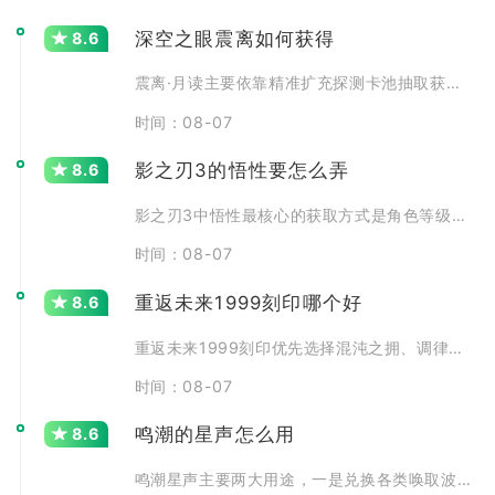
深空之眼震离如何获得
8.6
震离·月读主要依靠精准扩充探测卡池抽取获取，同时能够在常
时间：08-07
影之刃3的悟性要怎么弄
8.6
影之刃3中悟性最核心的获取方式是角色等级提升，每提升一级
时间：08-07
重返未来1999刻印哪个好
8.6
重返未来1999刻印优先选择混沌之拥、调律零、逆位之裁三
时间：08-07
鸣潮的星声怎么用
8.6
鸣潮星声主要两大用途，一是兑换各类唤取波纹参与角色与武器