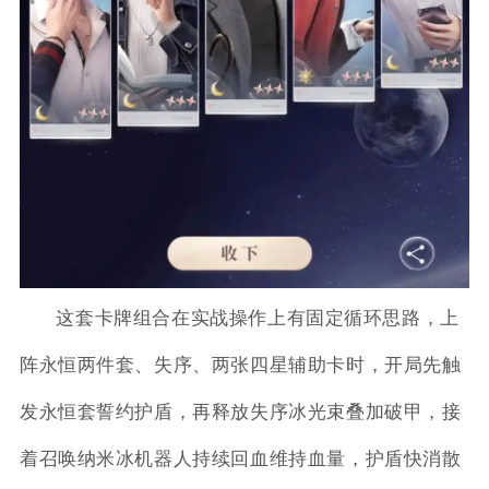
这套卡牌组合在实战操作上有固定循环思路，上
阵永恒两件套、失序、两张四星辅助卡时，开局先触
发永恒套誓约护盾，再释放失序冰光束叠加破甲，接
着召唤纳米冰机器人持续回血维持血量，护盾快消散