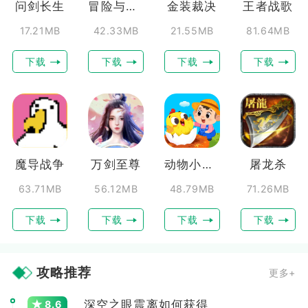
问剑长生
冒险与召唤
金装裁决
王者战歌
17.21MB
42.33MB
21.55MB
81.64MB
下载
下载
下载
下载
魔导战争
万剑至尊
动物小牧场
屠龙杀
63.71MB
56.12MB
48.79MB
71.26MB
下载
下载
下载
下载
攻略推荐
更多+
深空之眼震离如何获得
8.6