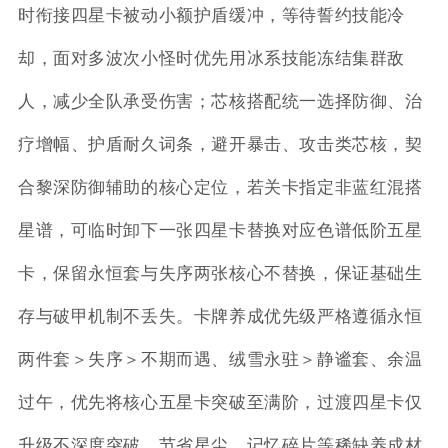
时衔接四星卡被动小额护盾缓冲，等待誓约技能冷
却，面对多波次小怪时优先用冰系技能冻结集群敌
人，减少全队承受伤害；芯核搭配统一选择防御、治
疗增幅、护盾耐久词条，避开暴击、攻击类芯核，契
合黎深防御辅助的核心定位，若关卡指定非蓝红混搭
星谱，可临时卸下一张四星卡替换对应色谱低阶五星
卡，保留永恒套与失序两张核心不替换，保证基础生
存与破甲机制不丢失。卡牌养成优先级严格遵循永恒
两件套＞失序＞不期而遇、绒雪永驻＞静谧套、余温
过午，优先将核心五星卡突破至满阶，过渡四星卡仅
升级不深度突破，节省星尘、记忆碎片等稀缺养成材