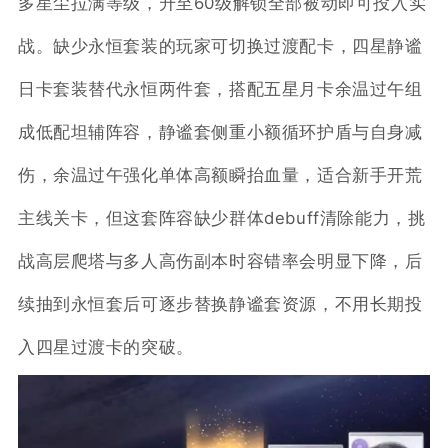
多星尘拉满等级，升至60级解锁全部被动即可投入实
战。缺少永恒套装的玩家可切换过渡配卡，四星静谧
日卡套装替代永恒两件套，搭配五星月卡余温过午组
成低配坦辅阵容，静谧套侧重小额循环护盾与自身减
伤，余温过午强化单体高额瞬抬血量，适合新手开荒
主线关卡，但这套阵容缺少群体debuff清除能力，挑
战高层爬塔与多人高伤副本时容错率会明显下降，后
续抽到永恒套后可逐步替换静谧套资源，不用长期投
入四星过渡卡的突破。