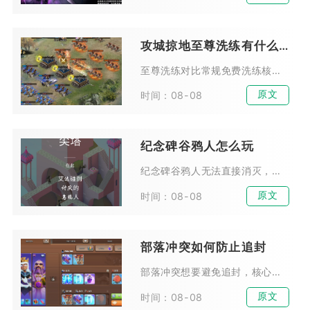
攻城掠地至尊洗练有什么区别
至尊洗练对比常规免费洗练核心区别集中在资源消耗、属性升级概率、高阶装备适配、洗练点数收益四大维度，前者是突破装备满级瓶颈、打造真套装与极套装的核心手段，后者仅适合前期铺垫...
原文
时间：08-08
纪念碑谷鸦人怎么玩
纪念碑谷鸦人无法直接消灭，游玩核心思路分为两类，前期依靠时机预判与机关调整规避阻拦，中后期借助场景结构引导鸦人踩踏压力机关解锁通路。鸦人不会主动追击目标，只会持续在预设路...
原文
时间：08-08
部落冲突如何防止追封
部落冲突想要避免追封，核心在于彻底切断账号所有违规痕迹，同时用长期稳定的真人游戏行为消除风控标记，追封大多是官方后台批量复核历史行为、设备记录、IP关联信息触发，并非仅观...
原文
时间：08-08