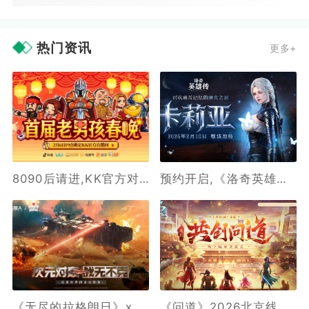
热门资讯
更多+
8090后请进,KK官方对战平台邀请全国2.3亿老男孩一起看春晚
预约开启,《洛奇英雄传》新角色卡莉亚2月10日正式登场
《无尽的拉格朗日》x《坦克世界闪击战》联动全开,3款舰船礼装免费送
《问道》2026北京线下玩家交流会报名最后一天