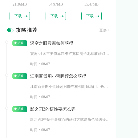
21.36MB
34.97MB
55.47MB
下载
下载
下载
攻略推荐
更多+
8.6
深空之眼震离如何获得
震离·月读主要依靠精准扩充探测卡池抽取获取，同时能够在常
时间：08-07
8.6
江南百景图小蛮睡莲怎么获得
江南百景图小蛮睡莲只能在杭州府钱塘门、长恨歌两大探险地图
时间：08-07
8.6
影之刃3的悟性要怎么弄
影之刃3中悟性最核心的获取方式是角色等级提升，每提升一级
时间：08-07