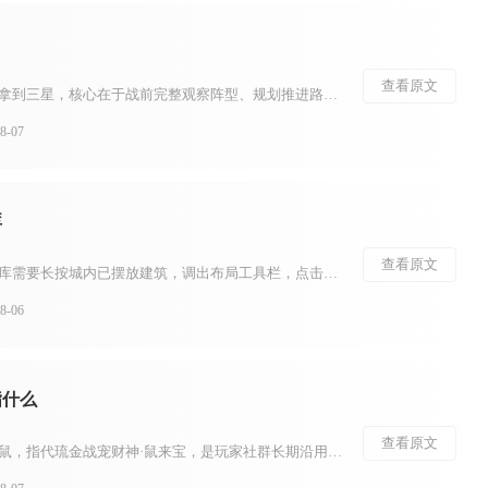
查看原文
部落冲突各类挑战想要稳定拿到三星，核心在于战前完整观察阵型、规划推进路线，依靠清边引导部队走向核心区域，配合法术与英雄技能精准化解高威胁防御，避开陷阱造成的大规模减员，合理把控进攻时长。挑战关卡自带固定兵种、英雄与法术配置，无法自由调整兵力，照搬通用...
-07
库
查看原文
江南百景图中，建筑存入仓库需要长按城内已摆放建筑，调出布局工具栏，点击存放图标收纳至营造界面的“已存”栏目，农林产出资源则会自动存入对应城市实体仓库，两类存储相互独立，不能混用。不少玩家容易混淆两种仓库的功能，导致收纳失败，想要顺利完成存放操作，首先...
-06
指什么
查看原文
少年三国志圈子内提到的老鼠，指代琉金战宠财神·鼠来宝，是玩家社群长期沿用的简化俗称，很多交流场景会直接省略全名，只用老鼠代称这只战宠。不少新手看到社群讨论阵容搭配、宠物比拼时经常出现这个词，容易误以为是玩家玩法黑话或者其他武将，理清这个简称之后，就能...