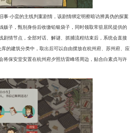
旧事·小蛮的主线判案剧情，该剧情绑定明察暗访辨真伪的探案
钱贩子，甄别身份后收缴铅银袋子，同时领取常驻居民提供的
线剧情节点，全部对话、解谜、抓捕流程结束后，系统会直接
入仓库的建筑分类中，取出后可以自由摆放在杭州府、苏州府、应
会将保安堂安置在杭州府夕照坊雷峰塔周边，贴合白素贞与许