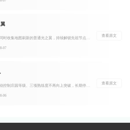
-07
之翼
查看原文
想要拥有更多光之翼，需要同时收集地图刷新的普通光之翼，持续解锁先祖节点获取永久光之翼，兼顾收集路线规划与光之翼防护，两种光翼叠加才能不断提升翅膀等级。光之翼分为普通光之翼与永久光之翼，普通光之翼就是地图各处的小金人，拾取后增加当前翅膀数量，但献祭重生...
-07
么
查看原文
明日之后卡级号指幸存者主动控制庄园等级、三项熟练度不再向上突破，长期停留在指定等级区间培养战力的特殊账号。这类账号核心思路是避开不断升级带来的养成内卷，在固定等级分段持续完善装备、配件、图谱与进阶属性，依托游戏分段匹配机制，在同等级玩法中建立战力优势...
-06