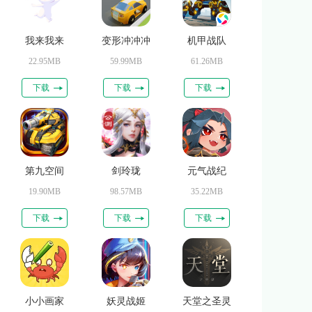
我来我来
变形冲冲冲
机甲战队
22.95MB
59.99MB
61.26MB
下载
下载
下载
第九空间
剑玲珑
元气战纪
19.90MB
98.57MB
35.22MB
下载
下载
下载
小小画家
妖灵战姬
天堂之圣灵