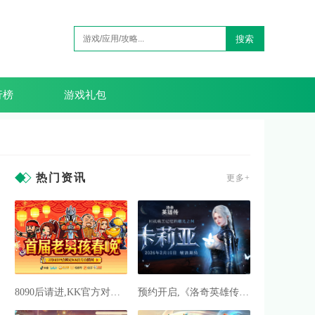
搜索
行榜
游戏礼包
热门资讯
更多+
8090后请进,KK官方对战平台邀请全国2.3亿老男孩一起看春晚
预约开启,《洛奇英雄传》新角色卡莉亚2月10日正式登场