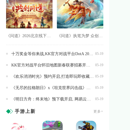
《问道》2026北京线下玩家交流会报名最后一天
《问道》执笔为梦 众创共绘,抖音创作活动开启
十万奖金等你来战,KK官方对战平台DotA 2026春季联赛开启
05-19
KK官方对战平台怀旧地图新春联赛招募开启,海量赞助等你来报名
05-19
《欢乐消消时光》预约开启,打造即玩即收藏的“多海岛旅行纪录片”
05-19
《无尽的拉格朗日》x《坦克世界闪击战》联动全开,3款舰船礼装免费送
05-19
《明日方舟：终末地》预下载开启, 网易云游戏免下载不占内存
05-19
手游上新
更多+