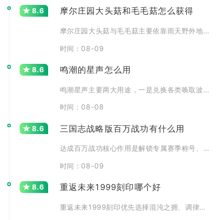
摩尔庄园大头菇和毛毛菇怎么获得
8.6
摩尔庄园大头菇与毛毛菇主要依靠雨天野外地图采集获取，大头
时间：08-09
鸣潮的星声怎么用
8.6
鸣潮星声主要两大用途，一是兑换各类唤取波纹参与角色与武器
时间：08-08
三国志战略版百万战功有什么用
8.6
达成百万战功核心作用是解锁专属赛季称号、拿到高额赛季功勋
时间：08-09
重返未来1999刻印哪个好
8.6
重返未来1999刻印优先选择混沌之拥、调律零、逆位之裁三