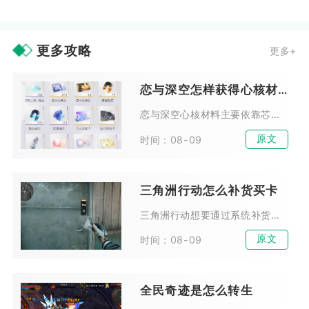
更多攻略
更多+
恋与深空怎样获得心核材料
恋与深空心核材料主要依靠芯核狩猎副本稳定产出，辅以商店兑换、闲置芯核分解、限时活动奖励、深空试炼额外掉落五种渠道获取，其中芯核狩猎是长期量产高品质心核的核心途径，其余方式...
原文
时间：08-09
三角洲行动怎么补货买卡
三角洲行动想要通过系统补货低价购入各类房卡与钥匙卡，核心操作是在交易行依托价格波动判断系统投放节点，配合固定时段蹲守与界面优化完成快速抢购，整套流程可稳定把购卡成本压缩至...
原文
时间：08-09
全民奇迹是怎么转生