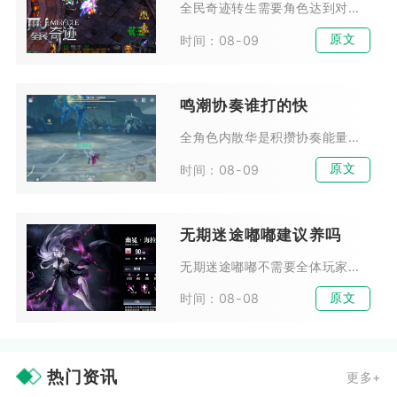
全民奇迹转生需要角色达到对应转生等级，前往勇者大陆寻找NPC雷萨德，集齐金币、魔晶以及对应转生阶段所需特殊材料，低阶转生直接提交资源即可完成，四转及以上高阶转生还需要通关...
原文
时间：08-09
鸣潮协奏谁打的快
全角色内散华是积攒协奏能量速度最快的角色，其次为维里奈，二者构成速切协奏体系核心，其余角色协奏充能效率均存在明显断层，实战循环耗时会高出一截，竞速刷副本、深塔竞速场景优先...
原文
时间：08-09
无期迷途嘟嘟建议养吗
无期迷途嘟嘟不需要全体玩家优先培养，拥有麦昆完整体系的玩家可以适度投入资源，普通新手、缺少召唤体系的玩家不建议耗费资源培养。嘟嘟属于体系限定型危级辅助，泛用性偏低，核心价...
原文
时间：08-08
热门资讯
更多+