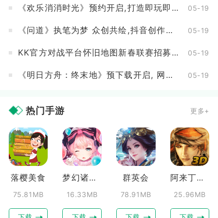
《欢乐消消时光》预约开启,打造即玩即收藏的“多海岛旅行纪录片”
05-19
《问道》执笔为梦 众创共绘,抖音创作活动开启
05-19
KK官方对战平台怀旧地图新春联赛招募开启,海量赞助等你来报名
05-19
《明日方舟：终末地》预下载开启, 网易云游戏免下载不占内存
05-19
热门手游
更多+
落樱美食
梦幻诸石官方版
群英会
阿来丁历险记
75.81MB
16.33MB
78.91MB
25.96MB
下载
下载
下载
下载