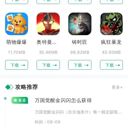
萌物爆爆
奥特曼超时空英雄
铸时匠
疯狂暴龙
11.70MB
30.46MB
96.82MB
43.93MB
下载
下载
下载
下载
攻略推荐
更多+
万国觉醒金闪闪怎么获得
8.6
万国觉醒金闪闪（吉尔伽美什）唯一稳定获取渠道为统帅专属幸
时间：08-09