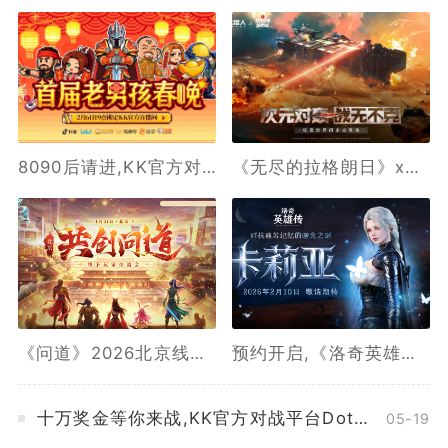
8090后请进,KK官方对战平台邀请全国2.3亿老男孩一起看春晚
《无尽的拉格朗日》x《坦克世界闪击战》联动全开,3款舰船礼装免费送
《问道》2026北京线下玩家交流会报名最后一天
预约开启,《洛奇英雄传》新角色卡莉亚2月10日正式登场
十万奖金等你来战,KK官方对战平台DotA 2026春季联赛开启
05-19