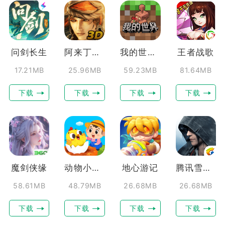
问剑长生
阿来丁历险记
我的世界移动版
王者战歌
17.21MB
25.96MB
59.23MB
81.64MB
下载
下载
下载
下载
魔剑侠缘
动物小牧场
地心游记
腾讯雪鹰领主
58.61MB
48.79MB
26.68MB
26.68MB
下载
下载
下载
下载