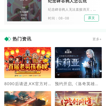
纪念碑谷鸦人怎么玩
纪念碑谷鸦人无法直接消灭，游玩核心思路分为两类，前期依靠时机预判与机关调整规避阻拦，中后期借助场景结构引导鸦人踩踏压力机关解锁通路。鸦人不会主动追击目标，只会持续在预设路...
原文
时间：08-08
热门资讯
更多+
8090后请进,KK官方对战平台邀请全国2.3亿老男孩一起看春晚
预约开启,《洛奇英雄传》新角色卡莉亚2月10日正式登场