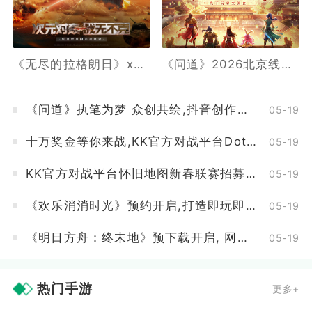
《无尽的拉格朗日》x《坦克世界闪击战》联动全开,3款舰船礼装免费送
《问道》2026北京线下玩家交流会报名最后一天
《问道》执笔为梦 众创共绘,抖音创作活动开启
05-19
十万奖金等你来战,KK官方对战平台DotA 2026春季联赛开启
05-19
KK官方对战平台怀旧地图新春联赛招募开启,海量赞助等你来报名
05-19
《欢乐消消时光》预约开启,打造即玩即收藏的“多海岛旅行纪录片”
05-19
《明日方舟：终末地》预下载开启, 网易云游戏免下载不占内存
05-19
热门手游
更多+