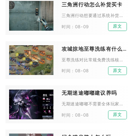
三角洲行动怎么补货买卡
三角洲行动想要通过系统补货低价购入各类房卡与钥匙卡，核心操作是在交易行依托价格波动判断系统投放节点，配合固定时段蹲守与界面优化完成快速抢购，整套流程可稳定把购卡成本压缩至...
原文
时间：08-09
攻城掠地至尊洗练有什么区别
至尊洗练对比常规免费洗练核心区别集中在资源消耗、属性升级概率、高阶装备适配、洗练点数收益四大维度，前者是突破装备满级瓶颈、打造真套装与极套装的核心手段，后者仅适合前期铺垫...
原文
时间：08-08
无期迷途嘟嘟建议养吗
无期迷途嘟嘟不需要全体玩家优先培养，拥有麦昆完整体系的玩家可以适度投入资源，普通新手、缺少召唤体系的玩家不建议耗费资源培养。嘟嘟属于体系限定型危级辅助，泛用性偏低，核心价...
原文
时间：08-08