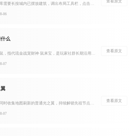
查看原文
江南百景图中，建筑存入仓库需要长按城内已摆放建筑，调出布局工具栏，点击存放图标收纳至营造界面的“已存”栏目，农林产出资源则会自动存入对应城市实体仓库，两类存储相互独立，不能混用。不少玩家容易混淆两种仓库的功能，导致收纳失败，想要顺利完成存放操作，首先...
-06
指什么
查看原文
少年三国志圈子内提到的老鼠，指代琉金战宠财神·鼠来宝，是玩家社群长期沿用的简化俗称，很多交流场景会直接省略全名，只用老鼠代称这只战宠。不少新手看到社群讨论阵容搭配、宠物比拼时经常出现这个词，容易误以为是玩家玩法黑话或者其他武将，理清这个简称之后，就能...
-07
之翼
查看原文
想要拥有更多光之翼，需要同时收集地图刷新的普通光之翼，持续解锁先祖节点获取永久光之翼，兼顾收集路线规划与光之翼防护，两种光翼叠加才能不断提升翅膀等级。光之翼分为普通光之翼与永久光之翼，普通光之翼就是地图各处的小金人，拾取后增加当前翅膀数量，但献祭重生...
-07