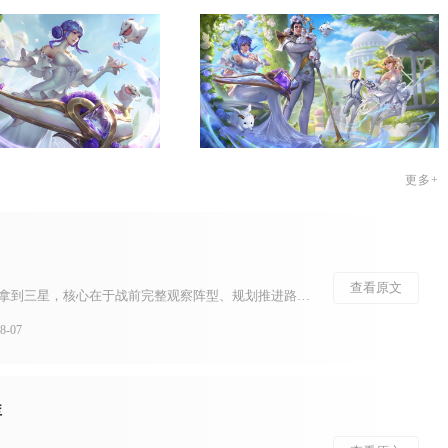
更多+
查看原文
部落冲突各类挑战想要稳定拿到三星，核心在于战前完整观察阵型、规划推进路线，依靠清边引导部队走向核心区域，配合法术与英雄技能精准化解高威胁防御，避开陷阱造成的大规模减员，合理把控进攻时长。挑战关卡自带固定兵种、英雄与法术配置，无法自由调整兵力，照搬通用...
-07
库