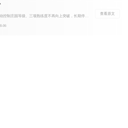
么
查看原文
明日之后卡级号指幸存者主动控制庄园等级、三项熟练度不再向上突破，长期停留在指定等级区间培养战力的特殊账号。这类账号核心思路是避开不断升级带来的养成内卷，在固定等级分段持续完善装备、配件、图谱与进阶属性，依托游戏分段匹配机制，在同等级玩法中建立战力优势...
-06