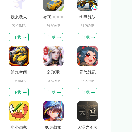
我来我来
变形冲冲冲
机甲战队
22.95MB
59.99MB
61.26MB
下载
下载
下载
第九空间
剑玲珑
元气战纪
19.90MB
98.57MB
35.22MB
下载
下载
下载
小小画家
妖灵战姬
天堂之圣灵