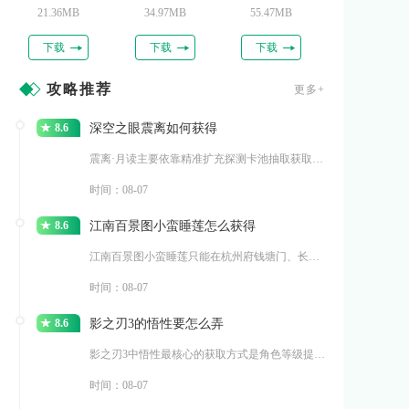
21.36MB
34.97MB
55.47MB
下载
下载
下载
攻略推荐
更多+
8.6
深空之眼震离如何获得
震离·月读主要依靠精准扩充探测卡池抽取获取，同时能够在常
时间：08-07
8.6
江南百景图小蛮睡莲怎么获得
江南百景图小蛮睡莲只能在杭州府钱塘门、长恨歌两大探险地图
时间：08-07
8.6
影之刃3的悟性要怎么弄
影之刃3中悟性最核心的获取方式是角色等级提升，每提升一级
时间：08-07