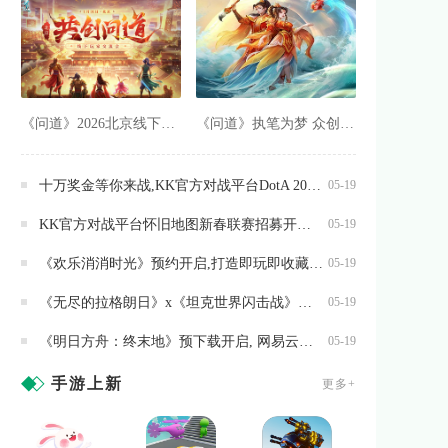
《问道》2026北京线下玩家交流会报名最后一天
《问道》执笔为梦 众创共绘,抖音创作活动开启
十万奖金等你来战,KK官方对战平台DotA 2026春季联赛开启
05-19
KK官方对战平台怀旧地图新春联赛招募开启,海量赞助等你来报名
05-19
《欢乐消消时光》预约开启,打造即玩即收藏的“多海岛旅行纪录片”
05-19
《无尽的拉格朗日》x《坦克世界闪击战》联动全开,3款舰船礼装免费送
05-19
《明日方舟：终末地》预下载开启, 网易云游戏免下载不占内存
05-19
手游上新
更多+