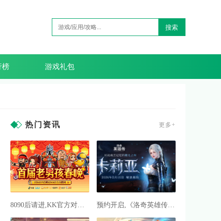
搜索
行榜
游戏礼包
热门资讯
更多+
8090后请进,KK官方对战平台邀请全国2.3亿老男孩一起看春晚
预约开启,《洛奇英雄传》新角色卡莉亚2月10日正式登场