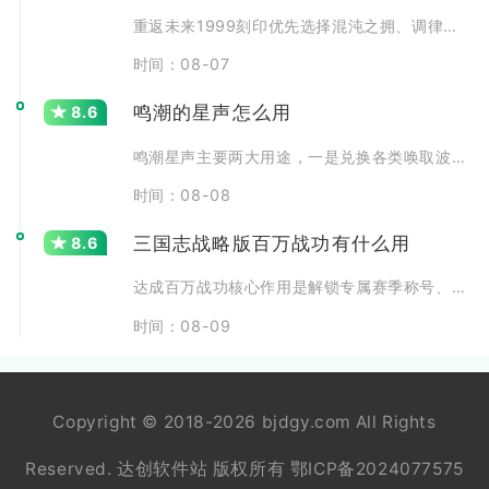
重返未来1999刻印优先选择混沌之拥、调律零、逆位之裁三
时间：08-07
鸣潮的星声怎么用
8.6
鸣潮星声主要两大用途，一是兑换各类唤取波纹参与角色与武器
时间：08-08
三国志战略版百万战功有什么用
8.6
达成百万战功核心作用是解锁专属赛季称号、拿到高额赛季功勋
时间：08-09
Copyright © 2018-2026 bjdgy.com All Rights
Reserved. 达创软件站 版权所有
鄂ICP备2024077575