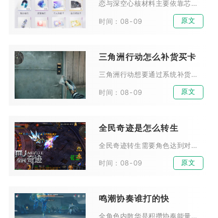
恋与深空心核材料主要依靠芯核狩猎副本稳定产出，辅以商店兑换、闲置芯核分解、限时活动奖励、深空试炼额外掉落五种渠道获取，其中芯核狩猎是长期量产高品质心核的核心途径，其余方式...
原文
时间：08-09
三角洲行动怎么补货买卡
三角洲行动想要通过系统补货低价购入各类房卡与钥匙卡，核心操作是在交易行依托价格波动判断系统投放节点，配合固定时段蹲守与界面优化完成快速抢购，整套流程可稳定把购卡成本压缩至...
原文
时间：08-09
全民奇迹是怎么转生
全民奇迹转生需要角色达到对应转生等级，前往勇者大陆寻找NPC雷萨德，集齐金币、魔晶以及对应转生阶段所需特殊材料，低阶转生直接提交资源即可完成，四转及以上高阶转生还需要通关...
原文
时间：08-09
鸣潮协奏谁打的快
全角色内散华是积攒协奏能量速度最快的角色，其次为维里奈，二者构成速切协奏体系核心，其余角色协奏充能效率均存在明显断层，实战循环耗时会高出一截，竞速刷副本、深塔竞速场景优先...