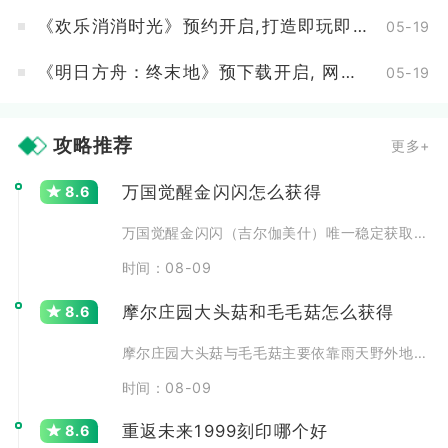
《欢乐消消时光》预约开启,打造即玩即收藏的“多海岛旅行纪录片”
05-19
《明日方舟：终末地》预下载开启, 网易云游戏免下载不占内存
05-19
攻略推荐
更多+
万国觉醒金闪闪怎么获得
8.6
万国觉醒金闪闪（吉尔伽美什）唯一稳定获取渠道为统帅专属幸
时间：08-09
摩尔庄园大头菇和毛毛菇怎么获得
8.6
摩尔庄园大头菇与毛毛菇主要依靠雨天野外地图采集获取，大头
时间：08-09
重返未来1999刻印哪个好
8.6