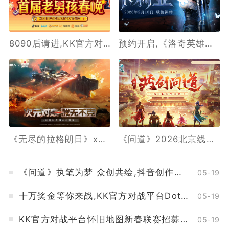
8090后请进,KK官方对战平台邀请全国2.3亿老男孩一起看春晚
预约开启,《洛奇英雄传》新角色卡莉亚2月10日正式登场
《无尽的拉格朗日》x《坦克世界闪击战》联动全开,3款舰船礼装免费送
《问道》2026北京线下玩家交流会报名最后一天
《问道》执笔为梦 众创共绘,抖音创作活动开启
05-19
十万奖金等你来战,KK官方对战平台DotA 2026春季联赛开启
05-19
KK官方对战平台怀旧地图新春联赛招募开启,海量赞助等你来报名
05-19