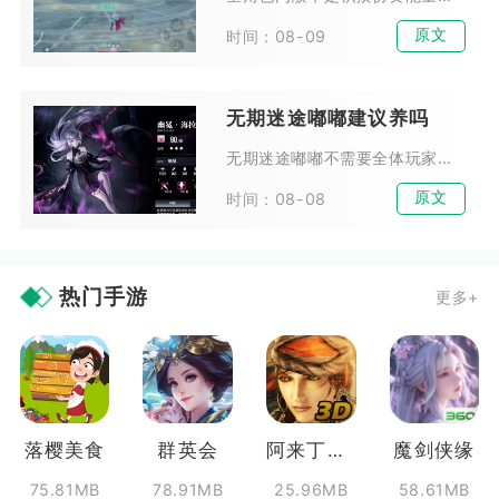
原文
时间：08-09
无期迷途嘟嘟建议养吗
无期迷途嘟嘟不需要全体玩家优先培养，拥有麦昆完整体系的玩家可以适度投入资源，普通新手、缺少召唤体系的玩家不建议耗费资源培养。嘟嘟属于体系限定型危级辅助，泛用性偏低，核心价...
原文
时间：08-08
热门手游
更多+
落樱美食
群英会
阿来丁历险记
魔剑侠缘
75.81MB
78.91MB
25.96MB
58.61MB