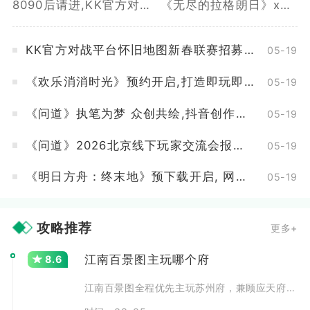
8090后请进,KK官方对战平台邀请全国2.3亿老男孩一起看春晚
《无尽的拉格朗日》x《坦克世界闪击战》联动全开,3款舰船礼装免费送
KK官方对战平台怀旧地图新春联赛招募开启,海量赞助等你来报名
05-19
《欢乐消消时光》预约开启,打造即玩即收藏的“多海岛旅行纪录片”
05-19
《问道》执笔为梦 众创共绘,抖音创作活动开启
05-19
《问道》2026北京线下玩家交流会报名最后一天
05-19
《明日方舟：终末地》预下载开启, 网易云游戏免下载不占内存
05-19
攻略推荐
更多+
江南百景图主玩哪个府
8.6
江南百景图全程优先主玩苏州府，兼顾应天府基础供给，杭州府