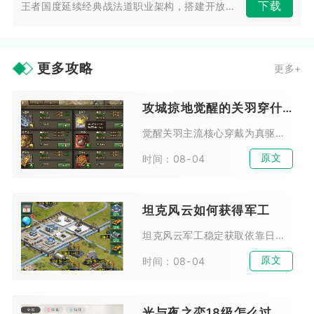
下载
王者国度延续经典战法道职业架构，搭建开放玛法大陆冒险世界。玩家能够自由...
更多攻略
更多+
攻城掠地觉醒的关羽穿什么
觉醒关羽主流核心穿戴为真驱虎套装，推图续航选真烛龙套装，长线防守副本用真霸下套装，三套装备覆盖全部对战场景，搭配专属宝物与对应宝石洗练可完全发挥武神降临战法压制能力。觉醒...
原文
时间：08-04
坦克风云如何获得军工
坦克风云军工稳定获取依靠日常任务、军团玩法、野外对战副本、多账号协同刷取与各类限时活动叠加产出，长期坚持全套流程可实现每日军工海量入账，所有途径零氪金也能完整解锁，搭配科...
原文
时间：08-04
光与夜之恋18级怎么过