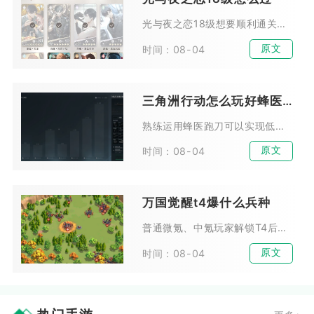
光与夜之恋18级想要顺利通关，核心在于灵犀卡牌合理搭配、技能释放顺序把控以及设计师等级养成，手动操作的通关成功率远高于自动战斗模式。18级主线战斗关卡会刷新多组灵感泡泡怪...
原文
时间：08-04
三角洲行动怎么玩好蜂医跑刀
熟练运用蜂医跑刀可以实现低战备投入、高稳定撤离收益，依靠角色双烟雾机制与激素枪自愈能力大幅提升跑图容错，兼顾长线搜刮与突发遭遇战脱身能力，是单人长期积累哈夫币最优跑刀体系...
原文
时间：08-04
万国觉醒t4爆什么兵种
普通微氪、中氪玩家解锁T4后优先爆步兵，追求机动骚扰与快速发育的玩家可主爆骑兵，弓兵仅作为少量辅助补充，工程车无需大规模量产，这是适配全阶段对战、资源消耗与战场环境的最优...
原文
时间：08-04