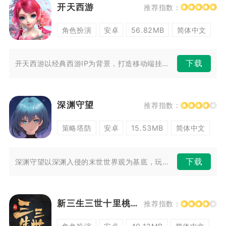
开天西游
推荐指数：
角色扮演
安卓
56.82MB
简体中文
下载
开天西游以经典西游IP为背景，打造移动端挂机打怪、神将养成、跨服竞技的...
深渊守望
推荐指数：
策略塔防
安卓
15.53MB
简体中文
下载
深渊守望以深渊入侵的末世世界观为基底，玩家化身深渊指挥官，带领各路英雄...
新三生三世十里桃花
推荐指数：