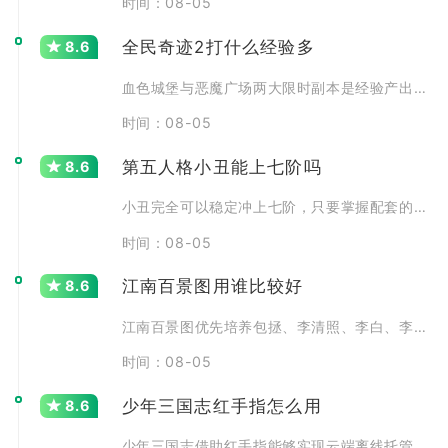
时间：08-05
全民奇迹2打什么经验多
8.6
血色城堡与恶魔广场两大限时副本是经验产出最高的核心玩法，
时间：08-05
第五人格小丑能上七阶吗
8.6
小丑完全可以稳定冲上七阶，只要掌握配套的零件运营、拉锯博
时间：08-05
江南百景图用谁比较好
8.6
江南百景图优先培养包拯、李清照、李白、李时珍，这四位覆盖
时间：08-05
少年三国志红手指怎么用
8.6
少年三国志借助红手指能够实现云端离线托管挂机，本地设备关