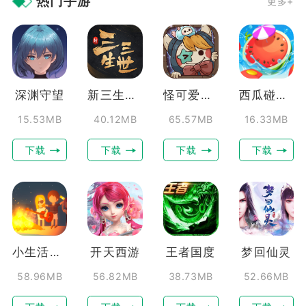
热门手游
更多+
深渊守望
新三生三世十里桃花
怪可爱的店
西瓜碰碰碰
15.53MB
40.12MB
65.57MB
16.33MB
下载
下载
下载
下载
小生活悠闲小镇物语
开天西游
王者国度
梦回仙灵
58.96MB
56.82MB
38.73MB
52.66MB