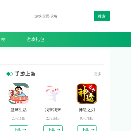
搜索
行榜
游戏礼包
手游上新
更多+
篮球生活
我来我来
神途之刃
20.61MB
22.95MB
93.67MB
下载
下载
下载