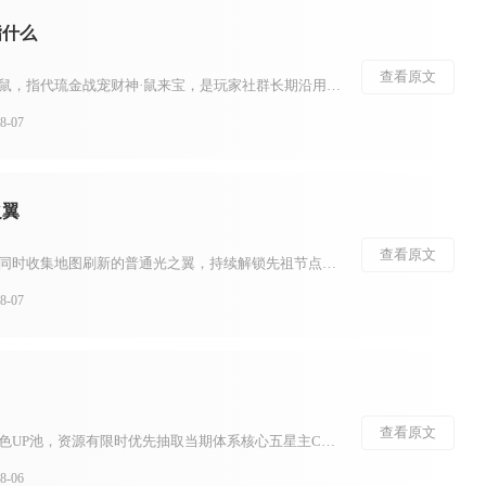
指什么
查看原文
少年三国志圈子内提到的老鼠，指代琉金战宠财神·鼠来宝，是玩家社群长期沿用的简化俗称，很多交流场景会直接省略全名，只用老鼠代称这只战宠。不少新手看到社群讨论阵容搭配、宠物比拼时经常出现这个词，容易误以为是玩家玩法黑话或者其他武将，理清这个简称之后，就能...
-07
之翼
查看原文
想要拥有更多光之翼，需要同时收集地图刷新的普通光之翼，持续解锁先祖节点获取永久光之翼，兼顾收集路线规划与光之翼防护，两种光翼叠加才能不断提升翅膀等级。光之翼分为普通光之翼与永久光之翼，普通光之翼就是地图各处的小金人，拾取后增加当前翅膀数量，但献祭重生...
-07
查看原文
浮金波纹仅用于当期限定角色UP池，资源有限时优先抽取当期体系核心五星主C，复刻辅助角色仅在队伍存在明显短板时投入，四星角色无需消耗浮金波纹刻意抽取，依靠卡池附赠产出即可补齐。浮金波纹无法用于武器池、常驻角色池，抽卡计数独立不互通，分散投入会拉长成型周...
-06