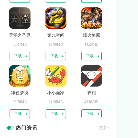
天堂之圣灵
第九空间
烽火燎原
55.47MB
19.90MB
14.20MB
下载
下载
下载
绯色梦境
小小画家
双相
33.70MB
21.36MB
43.88MB
下载
下载
下载
热门资讯
更多+