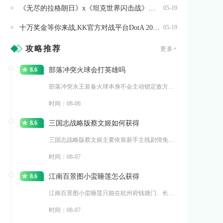
《无尽的拉格朗日》x《坦克世界闪击战》联动全开,3款舰船礼装免费送
05-19
十万奖金等你来战,KK官方对战平台DotA 2026春季联赛开启
05-19
攻略推荐
更多+
8.6
部落冲突火球会打英雄吗
部落冲突永王装备火球本身不会主动锁定敌方英雄，但火球爆炸
时间：08-06
8.6
三国志战略版蔡文姬如何获得
三国志战略版蔡文姬主要依靠新手主线剧情免费领取、全赛季名
时间：08-07
8.6
江南百景图小蛮睡莲怎么获得
江南百景图小蛮睡莲只能在杭州府钱塘门、长恨歌两大探险地图
时间：08-07