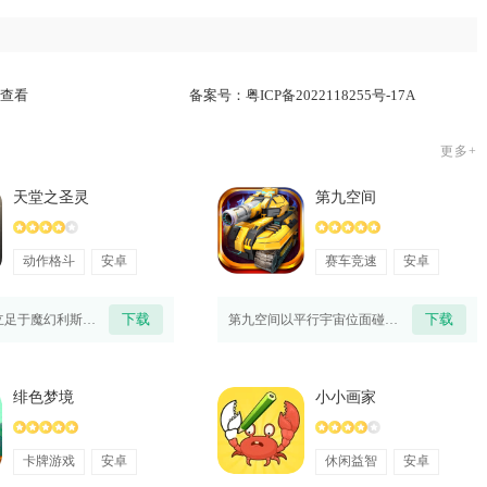
查看
备案号：
粤ICP备2022118255号-17A
更多+
天堂之圣灵
第九空间
动作格斗
安卓
赛车竞速
安卓
下载
下载
天堂之圣灵立足于魔幻利斯塔尼亚大陆，玩家化身被光能眷顾的冒险者，在广袤地图中推进主线剧情、对抗魔
第九空间以平行宇宙位面碰撞作为故事背景，九大空间位面互相连通出现裂隙，异界怪物不断涌入破坏秩序。
绯色梦境
小小画家
卡牌游戏
安卓
休闲益智
安卓