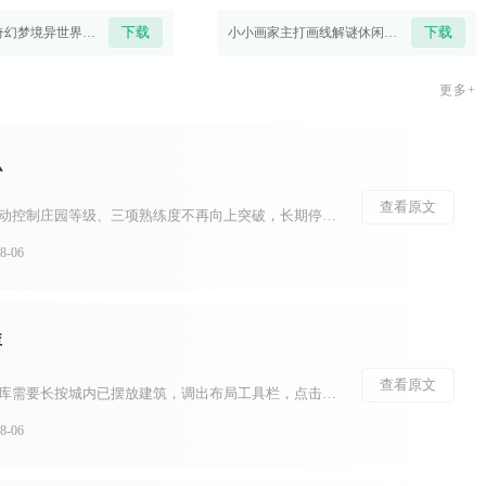
下载
下载
绯色梦境以奇幻梦境异世界作为舞台，玩家化身契约者，集结众多风格各异的英雄伙伴，抵御侵蚀大陆的魔物
小小画家主打画线解谜休闲玩法，玩家化身小画师，依靠指尖绘画补齐画面缺陷、解开各类趣味谜题。游戏采
更多+
么
查看原文
明日之后卡级号指幸存者主动控制庄园等级、三项熟练度不再向上突破，长期停留在指定等级区间培养战力的特殊账号。这类账号核心思路是避开不断升级带来的养成内卷，在固定等级分段持续完善装备、配件、图谱与进阶属性，依托游戏分段匹配机制，在同等级玩法中建立战力优势...
-06
库
查看原文
江南百景图中，建筑存入仓库需要长按城内已摆放建筑，调出布局工具栏，点击存放图标收纳至营造界面的“已存”栏目，农林产出资源则会自动存入对应城市实体仓库，两类存储相互独立，不能混用。不少玩家容易混淆两种仓库的功能，导致收纳失败，想要顺利完成存放操作，首先...
-06