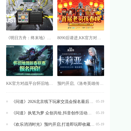
《明日方舟：终末地》预下载开启, 网易云游戏免下载不占内存
8090后请进,KK官方对战平台邀请全国2.3亿老男孩一起看春晚
KK官方对战平台怀旧地图新春联赛招募开启,海量赞助等你来报名
预约开启,《洛奇英雄传》新角色卡莉亚2月10日正式登场
《问道》2026北京线下玩家交流会报名最后一天
05-19
《问道》执笔为梦 众创共绘,抖音创作活动开启
05-19
《欢乐消消时光》预约开启,打造即玩即收藏的“多海岛旅行纪录片”
05-19