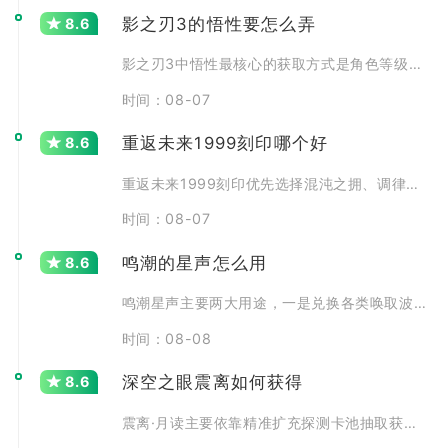
影之刃3的悟性要怎么弄
8.6
影之刃3中悟性最核心的获取方式是角色等级提升，每提升一级
时间：08-07
重返未来1999刻印哪个好
8.6
重返未来1999刻印优先选择混沌之拥、调律零、逆位之裁三
时间：08-07
鸣潮的星声怎么用
8.6
鸣潮星声主要两大用途，一是兑换各类唤取波纹参与角色与武器
时间：08-08
深空之眼震离如何获得
8.6
震离·月读主要依靠精准扩充探测卡池抽取获取，同时能够在常