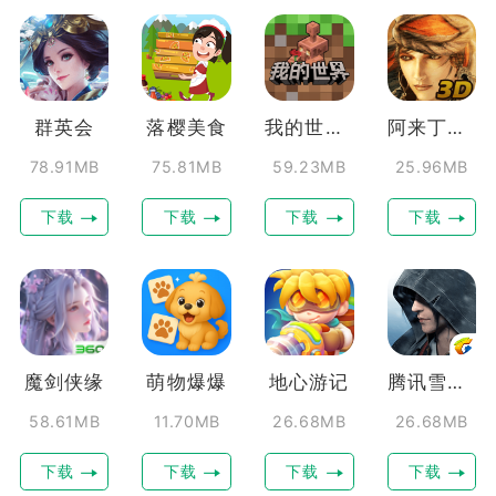
群英会
落樱美食
我的世界移动版
阿来丁历险记
78.91MB
75.81MB
59.23MB
25.96MB
下载
下载
下载
下载
魔剑侠缘
萌物爆爆
地心游记
腾讯雪鹰领主
58.61MB
11.70MB
26.68MB
26.68MB
下载
下载
下载
下载