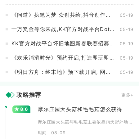
《问道》执笔为梦 众创共绘,抖音创作活动开启
05-19
十万奖金等你来战,KK官方对战平台DotA 2026春季联赛开启
05-19
KK官方对战平台怀旧地图新春联赛招募开启,海量赞助等你来报名
05-19
《欢乐消消时光》预约开启,打造即玩即收藏的“多海岛旅行纪录片”
05-19
《明日方舟：终末地》预下载开启, 网易云游戏免下载不占内存
05-19
攻略推荐
更多+
摩尔庄园大头菇和毛毛菇怎么获得
8.6
摩尔庄园大头菇与毛毛菇主要依靠雨天野外地图采集获取，大头
时间：08-09