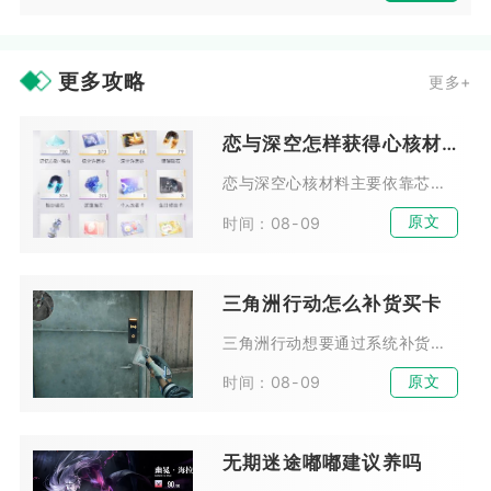
更多攻略
更多+
恋与深空怎样获得心核材料
恋与深空心核材料主要依靠芯核狩猎副本稳定产出，辅以商店兑换、闲置芯核分解、限时活动奖励、深空试炼额外掉落五种渠道获取，其中芯核狩猎是长期量产高品质心核的核心途径，其余方式...
原文
时间：08-09
三角洲行动怎么补货买卡
三角洲行动想要通过系统补货低价购入各类房卡与钥匙卡，核心操作是在交易行依托价格波动判断系统投放节点，配合固定时段蹲守与界面优化完成快速抢购，整套流程可稳定把购卡成本压缩至...
原文
时间：08-09
无期迷途嘟嘟建议养吗