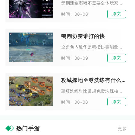
无期迷途嘟嘟不需要全体玩家优先培养，拥有麦昆完整体系的玩家可以适度投入资源，普通新手、缺少召唤体系的玩家不建议耗费资源培养。嘟嘟属于体系限定型危级辅助，泛用性偏低，核心价...
原文
时间：08-08
鸣潮协奏谁打的快
全角色内散华是积攒协奏能量速度最快的角色，其次为维里奈，二者构成速切协奏体系核心，其余角色协奏充能效率均存在明显断层，实战循环耗时会高出一截，竞速刷副本、深塔竞速场景优先...
原文
时间：08-09
攻城掠地至尊洗练有什么区别
至尊洗练对比常规免费洗练核心区别集中在资源消耗、属性升级概率、高阶装备适配、洗练点数收益四大维度，前者是突破装备满级瓶颈、打造真套装与极套装的核心手段，后者仅适合前期铺垫...
原文
时间：08-08
热门手游
更多+