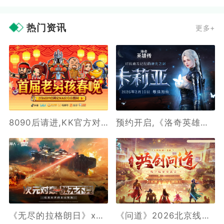
热门资讯
更多+
8090后请进,KK官方对战平台邀请全国2.3亿老男孩一起看春晚
预约开启,《洛奇英雄传》新角色卡莉亚2月10日正式登场
《无尽的拉格朗日》x《坦克世界闪击战》联动全开,3款舰船礼装免费送
《问道》2026北京线下玩家交流会报名最后一天