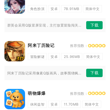
角色扮演
安卓
78.91MB
简体中文
下载
群英会采用Q版竖屏呈现，主打放置冒险闯关玩法，适配手机单手操作，适合碎...
阿来丁历险记
推荐指数：
冒险解谜
安卓
25.96MB
简体中文
下载
阿来丁历险记采用像素Q版画风，故事围绕枫之岛冒险展开。玩家化身冒险者，...
萌物爆爆
推荐指数：
休闲益智
安卓
11.70MB
简体中文