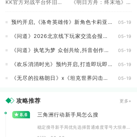
KK官方对战平台怀旧地图新春联赛招募开启,海量赞助等你来报名
《明日方舟：终末地》预下载开启, 网易云游戏免下载不占内存
预约开启,《洛奇英雄传》新角色卡莉亚2月10日正式登场
05-19
《问道》2026北京线下玩家交流会报名最后一天
05-19
《问道》执笔为梦 众创共绘,抖音创作活动开启
05-19
《欢乐消消时光》预约开启,打造即玩即收藏的“多海岛旅行纪录片”
05-19
《无尽的拉格朗日》x《坦克世界闪击战》联动全开,3款舰船礼装免费送
05-19
攻略推荐
更多+
三角洲行动新手局怎么搜
8.6
稳定搜寻新手局优先选择普通难度零号大坝单排入场，控制战备