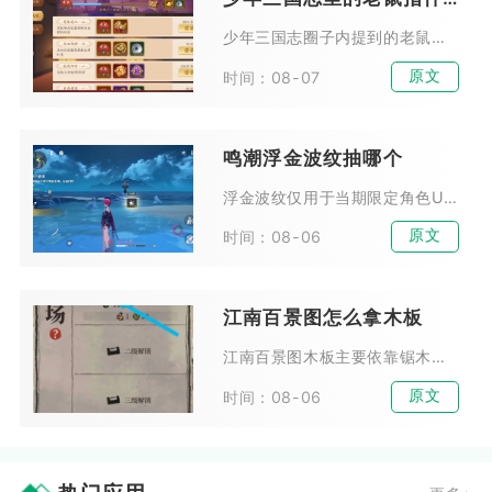
少年三国志圈子内提到的老鼠，指代琉金战宠财神·鼠来宝，是玩家社群长期沿用的简化俗称，很多交流场景会直接省略全名，只用老鼠代称这只战宠。不少新手看到社群讨论阵容搭配、宠物比...
原文
时间：08-07
鸣潮浮金波纹抽哪个
浮金波纹仅用于当期限定角色UP池，资源有限时优先抽取当期体系核心五星主C，复刻辅助角色仅在队伍存在明显短板时投入，四星角色无需消耗浮金波纹刻意抽取，依靠卡池附赠产出即可补...
原文
时间：08-06
江南百景图怎么拿木板
江南百景图木板主要依靠锯木厂加工原木稳定量产，搭配探险采集、任务奖励、跨州府物资运输、限时活动兑换四种途径综合获取，合理搭配建筑布局与特殊人物天赋可大幅提升木板整体产出效...
原文
时间：08-06