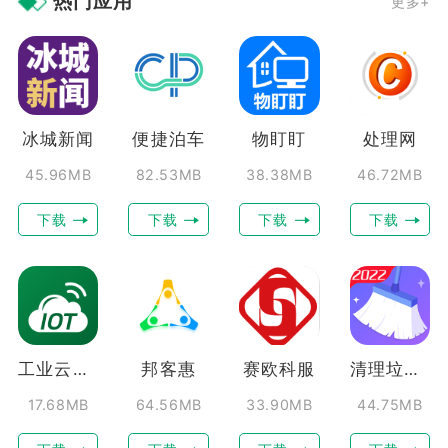
热门应用
更多+
冰城新闻
便捷泊车
物盯盯
处理网
45.96MB
82.53MB
38.38MB
46.72MB
下载
下载
下载
下载
工业云智能
邦客惠
赛欧科服
清理垃圾王
17.68MB
64.56MB
33.90MB
44.75MB