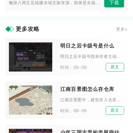
下载
畅游八闽立足福建全域文旅资源，前身是全福游APP，面向本地居民与省外游...
更多攻略
更多+
明日之后卡级号是什么
明日之后卡级号指幸存者主动控制庄园等级、三项熟练度不再向上突破，长期停留在指定等级区间培养战力的特殊账号。这类账号核心思路是避开不断升级带来的养成内卷，在固定等级分段持续...
原文
时间：08-06
江南百景图怎么存仓库
江南百景图中，建筑存入仓库需要长按城内已摆放建筑，调出布局工具栏，点击存放图标收纳至营造界面的“已存”栏目，农林产出资源则会自动存入对应城市实体仓库，两类存储相互独立，不...
原文
时间：08-06
少年三国志里的老鼠指什么