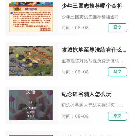
少年三国志推荐哪个金将
少年三国志优先推荐群雄金将吕布作为首个培养金将，兼顾推图、叛军BOSS、竞技场多种场景，适配微氪、零氪与中氪玩家，泛用性远超其余阵营金将。吕布拥有高额暴击加成与独特回怒机...
原文
时间：08-08
攻城掠地至尊洗练有什么区别
至尊洗练对比常规免费洗练核心区别集中在资源消耗、属性升级概率、高阶装备适配、洗练点数收益四大维度，前者是突破装备满级瓶颈、打造真套装与极套装的核心手段，后者仅适合前期铺垫...
原文
时间：08-08
纪念碑谷鸦人怎么玩
纪念碑谷鸦人无法直接消灭，游玩核心思路分为两类，前期依靠时机预判与机关调整规避阻拦，中后期借助场景结构引导鸦人踩踏压力机关解锁通路。鸦人不会主动追击目标，只会持续在预设路...
原文
时间：08-08