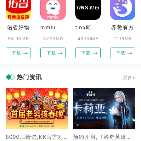
佑省好物
mmlu漫画板
tinx町石助听器
养教有方
58.98MB
57.33MB
45.90MB
11.16MB
下载
下载
下载
下载
热门资讯
更多+
8090后请进,KK官方对战平台邀请全国2.3亿老男孩一起看春晚
预约开启,《洛奇英雄传》新角色卡莉亚2月10日正式登场