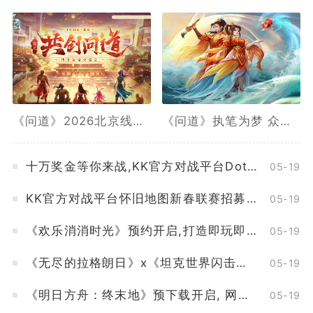
《问道》2026北京线下玩家交流会报名最后一天
《问道》执笔为梦 众创共绘,抖音创作活动开启
十万奖金等你来战,KK官方对战平台DotA 2026春季联赛开启
05-19
KK官方对战平台怀旧地图新春联赛招募开启,海量赞助等你来报名
05-19
《欢乐消消时光》预约开启,打造即玩即收藏的“多海岛旅行纪录片”
05-19
《无尽的拉格朗日》x《坦克世界闪击战》联动全开,3款舰船礼装免费送
05-19
《明日方舟：终末地》预下载开启, 网易云游戏免下载不占内存
05-19