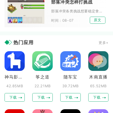
部落冲突怎样打挑战
部落冲突各类挑战想要稳定拿到三星，核心在于战前完整观察阵型、规划推进路线，依靠清边引导部队走向核心区域，配合法术与英雄技能精准化解高威胁防御，避开陷阱造成的大规模减员，合...
原文
时间：08-07
热门应用
更多+
神马影院播放器
筝之道
随车宝
木南直播
42.85MB
22.21MB
39.72MB
65.52MB
下载
下载
下载
下载